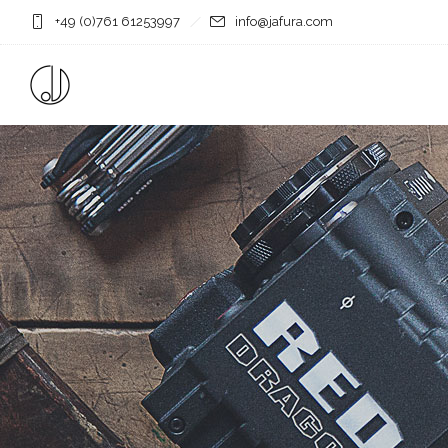
+49 (0)761 61253997
info@jafura.com