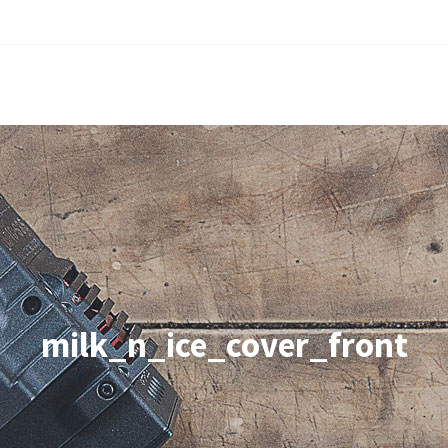
milk_n_ice_cover_front