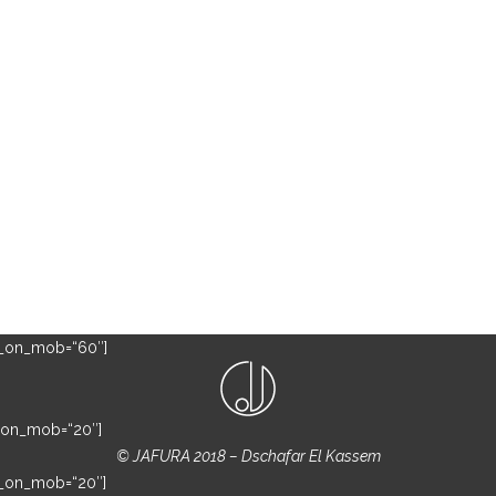
ht_on_mob=“60″]
t_on_mob=“20″]
end verbessern zu können, verwenden wir Cookies. Durch die weiter
© JAFURA 2018 – Dschafar El Kassem
tenschutzerklärung
.
Hier klicken um dich auszutragen.
ht_on_mob=“20″]