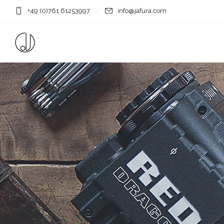
+49 (0)761 61253997
info@jafura.com