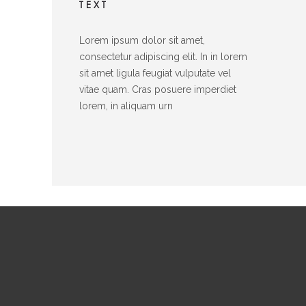
TEXT
Lorem ipsum dolor sit amet,
consectetur adipiscing elit. In in lorem
sit amet ligula feugiat vulputate vel
vitae quam. Cras posuere imperdiet
lorem, in aliquam urn
e Nutzung der Webseite stimmen Sie der Verwendung von Cookies