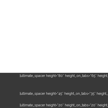
[ultimate_spacer height=“80″ height_on_tabs=“65″ heig
[ultimate_spacer height=“45″ height_on_tabs=“35″ heigh
Um unsere Webseite für Sie optimal zu gestalten und fortlauf
zu.
Weitere Informationen zu Cookies erhalten Sie in unserer
Da
[ultimate_spacer height=“20″ height_on_tabs=“20″ heig